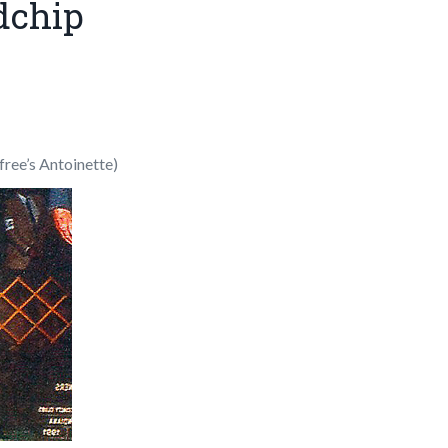
dchip
free’s Antoinette)