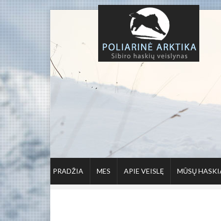
PRADŽIA
MES
APIE VEISLĘ
MŪSŲ HASKI