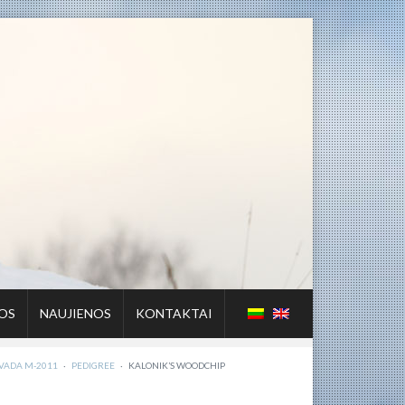
OS
NAUJIENOS
KONTAKTAI
VADA M-2011
·
PEDIGREE
·
KALONIK’S WOODCHIP