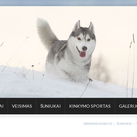
AI
VEISIMAS
ŠUNIUKAI
KINKYMO SPORTAS
GALERIJ
SIBERIAN-HUSKY.LT
·
ŠUNIUKAI
·