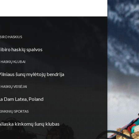
IBIRO HASKIUS
Sibiro haskių spalvos
 HASKIŲ KLUBAI
Vilniaus šunų mylėtojų bendrija
 HASKIŲ VEISĖJAI
La Dam Latea, Poland
KINKINIŲ SPORTAS
Aliaska kinkomų šunų klubas