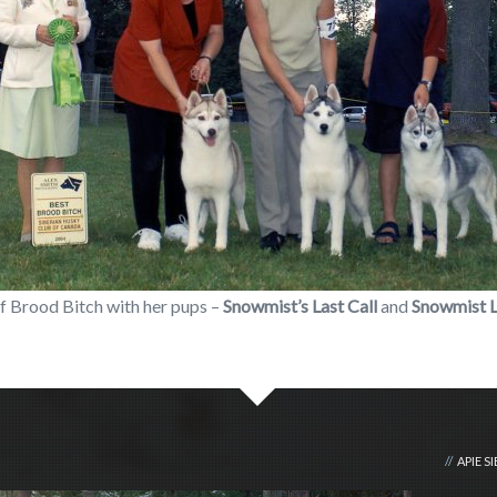
f Brood Bitch with her pups –
Snowmist’s Last Call
and
Snowmist L
APIE S