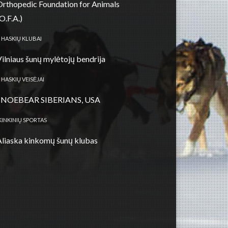
Orthopedic Foundation for Animals
O.F.A.)
 HASKIŲ KLUBAI
Vilniaus šunų mylėtojų bendrija
 HASKIŲ VEISĖJAI
SNOEBEAR SIBERIANS, USA
KINKINIŲ SPORTAS
Aliaska kinkomų šunų klubas