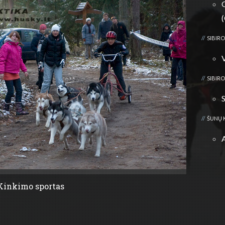
(
SIBIRO
SIBIRO
ŠUNŲ 
Kinkimo sportas