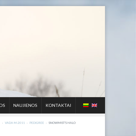
OS
NAUJIENOS
KONTAKTAI
I
·
VADA M-2011
·
PEDIGREE
·
SNOWMIST’S HALO