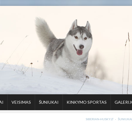
AI
VEISIMAS
ŠUNIUKAI
KINKYMO SPORTAS
GALERIJ
SIBERIAN-HUSKY.LT
·
ŠUNIUKA