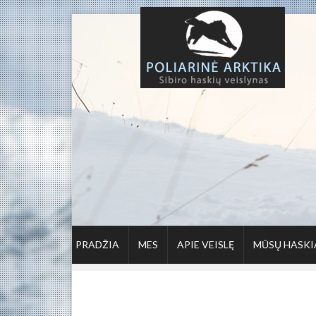
PRADŽIA
MES
APIE VEISLĘ
MŪSŲ HASKI