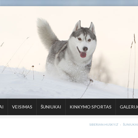
AI
VEISIMAS
ŠUNIUKAI
KINKYMO SPORTAS
GALERIJ
SIBERIAN-HUSKY.LT
·
ŠUNIUKAI