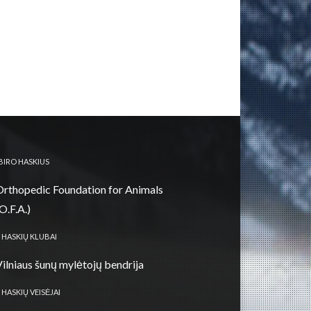
IBIRO HASKIUS
Orthopedic Foundation for Animals
O.F.A.)
 HASKIŲ KLUBAI
Vilniaus šunų mylėtojų bendrija
 HASKIŲ VEISĖJAI