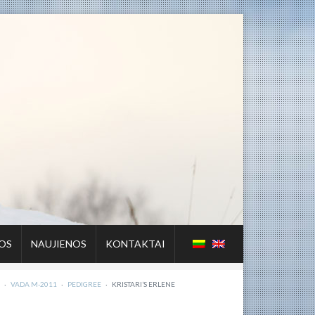
OS
NAUJIENOS
KONTAKTAI
·
VADA M-2011
·
PEDIGREE
·
KRISTARI’S ERLENE